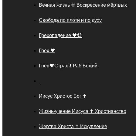
Вечная жизнь ♾️ Воскресение мёртвых
Свобода по плоти и по духу
Грехопадение 🖤💀
Грех 🖤
Гнев🖤Страх🧎Раб Божий
Иисус Христос Бог ✝️
Жизнь-учение Иисуса ✝️ Христианство
Жертва Христа ✝️ Искупление