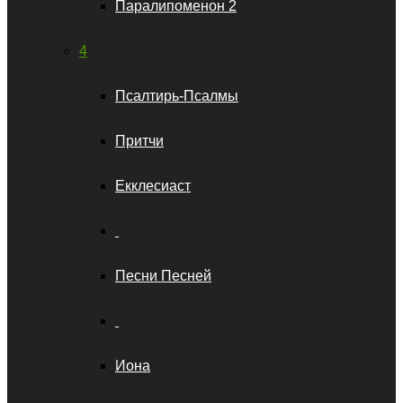
Паралипоменон 2
4
Псалтирь-Псалмы
Притчи
Екклесиаст
Песни Песней
Иона