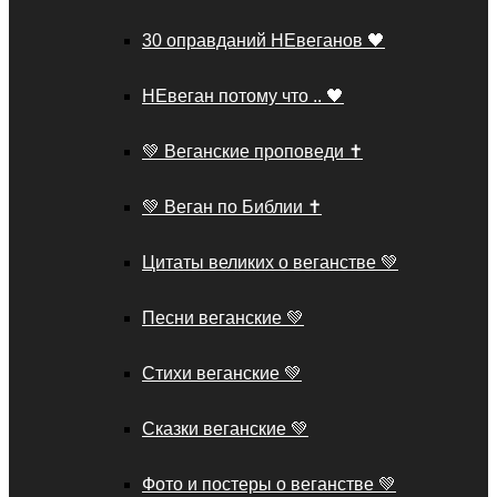
30 оправданий НЕвеганов 🖤
НЕвеган потому что .. 🖤
💚 Веганские проповеди ✝️
💚 Веган по Библии ✝️
Цитаты великих о веганстве 💚
Песни веганские 💚
Стихи веганские 💚
Сказки веганские 💚
Фото и постеры о веганстве 💚