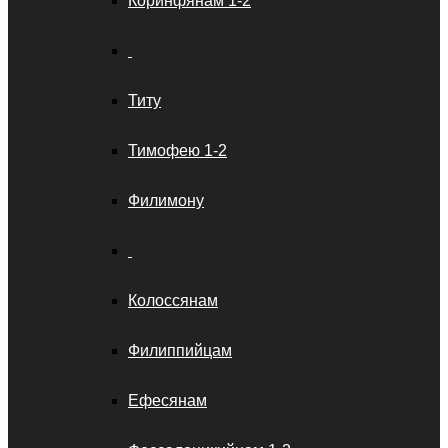
Коринфянам 1-2
Титу
Тимофею 1-2
Филимону
Колоссянам
Филиппийцам
Ефесянам