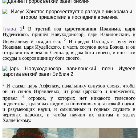
1
Глава 1
В
третий год царствования Иоакима, царя
Иудейского
, пришел Навуходоносор, царь Вавилонский, к
2
Иерусалиму и осадил его.
И предал Господь в руку его
Иоакима, царя Иудейского, и часть сосудов дома Божия, и он
отправил их в землю Сеннаар, в дом бога своего, и внес эти
сосуды в сокровищницу бога своего.
3
И сказал царь Асфеназу, начальнику евнухов своих, чтобы
он из сынов Израилевых, из рода царского и княжеского,
4
привел
отроков, у которых нет никакого телесного
недостатка, красивых видом, и понятливых для всякой науки,
и разумеющих науки, и смышленых и годных служить в
чертогах царских, и чтобы научил их книгам и языку
Халдейскому.