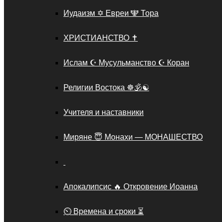
Иудаизм ✡️ Евреи 🕎 Тора
ХРИСТИАНСТВО ✝️
Ислам ☪️ Мусульманство ☪️ Коран
Религии Востока ☸️🕉️☯️
Учителя и наставники
Миряне 😇 Монахи — МОНАШЕСТВО
Апокалипсис 🔥 Откровение Иоанна
⏲️ Времена и сроки ⏳