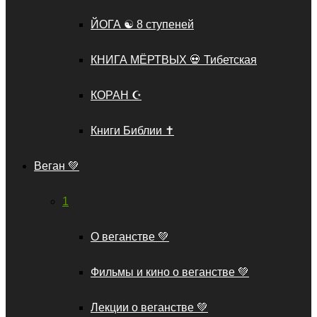
ЙОГА ☯️ 8 ступеней
КНИГА МЁРТВЫХ 💀 Тибетская
КОРАН ☪️
Книги Библии ✝️
Веган 💚
1
О веганстве 💚
Фильмы и кино о веганстве 💚
Лекции о веганстве 💚