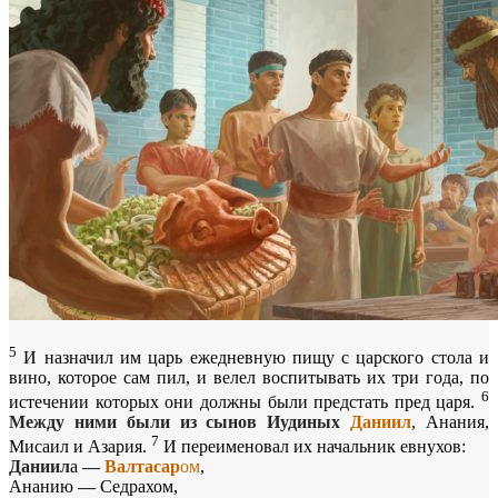
5
И назначил им царь ежедневную пищу с царского стола и
вино, которое сам пил, и велел воспитывать их три года, по
6
истечении которых они должны были предстать пред царя.
Между ними были из сынов Иудиных
Даниил
, Анания,
7
Мисаил и Азария.
И переименовал их начальник евнухов:
Даниил
а
—
Валтасар
ом
,
Ананию
—
Седрахом,