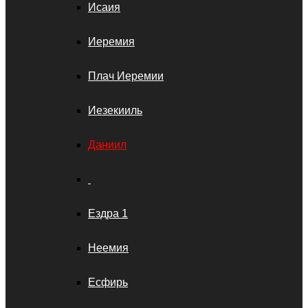
Исаия
Иеремия
Плач Иеремии
Иезекииль
Даниил
Ездра 1
Неемия
Есфирь