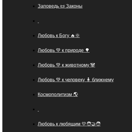
Заповедь 📜 Законы
Любовь к Богу 🔥🌞
Любовь 💚 к природе 🌳
Любовь 💚 к животному 🐼
Любовь 💚 к человеку 🧍 ближнему
Космополитизм 🌎
Любовь к любящим 💛🧑‍🤝‍🧑