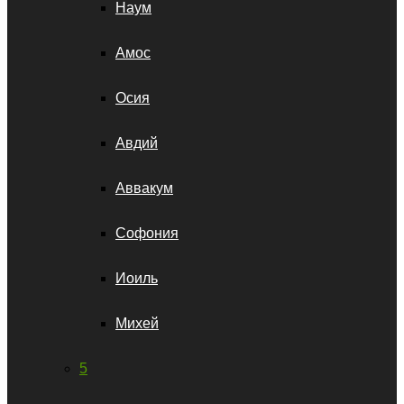
Наум
Амос
Осия
Авдий
Аввакум
Софония
Иоиль
Михей
5