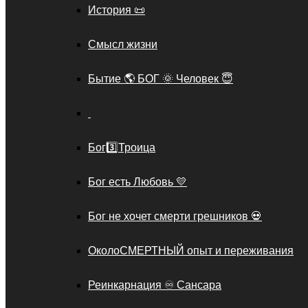
История 📜
Смысл жизни
Бытие 🌎 БОГ 🌞 Человек 😇
Бог3️⃣Троица
Бог есть Любовь 💛
Бог не хочет смерти грешников 💀
ОколоСМЕРТНЫЙ опыт и переживания
Реинкарнация ♾️ Сансара