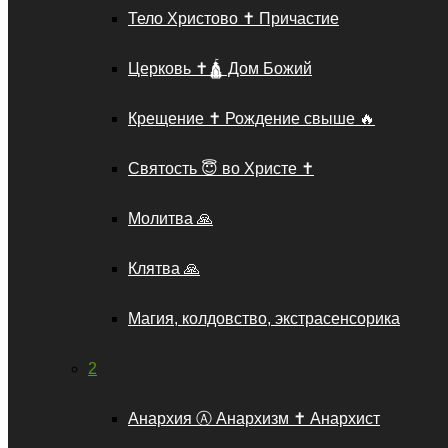
Тело Христово ✝️ Причастие
Церковь ✝️🛕 Дом Божий
Крещение ✝️ Рождение свыше 🔥
Святость 😇 во Христе ✝️
Молитва 🙏
Клятва 🙏
Магия, колдовство, экстрасенсорика
2
Анархия Ⓐ Анархизм ✝ Анархист