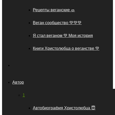
Рецепты веганские 🥗
Веган сообщество 💚💚💚
Я стал веганом 💚 Моя история
Книги Христолюбца о веганстве 💚
Автор
1
Автобиография Христолюбца 😇