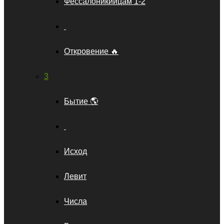
Фессалоникийцам 1-2
Откровение 🔥
3
Бытие 🌎
Исход
Левит
Числа