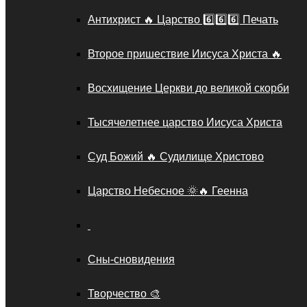
Антихрист 🔥 Царство 6️⃣6️⃣6️⃣ Печать
Второе пришествие Иисуса Христа 🔥
Восхищение Церкви до великой скорби
Тысячелетнее царство Иисуса Христа
Суд Божий 🔥 Судилище Христово
Царство Небесное 🌞🔥 Геенна
Сны-сновидения
Творчество 🎨