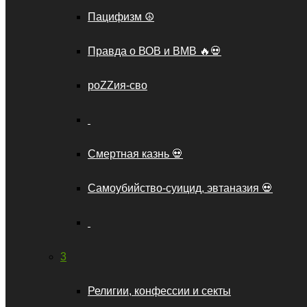
Пацифизм ☮️
Правда о ВОВ и ВМВ 🔥💀
роZZия-сво
Cмертная казнь 💀
Cамоубийство-суицид, эвтаназия 💀
3
Религии, конфессии и секты