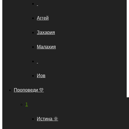
Аггей
Захария
Малахия
Иов
Проповеди 💛
1
Истина 🌞