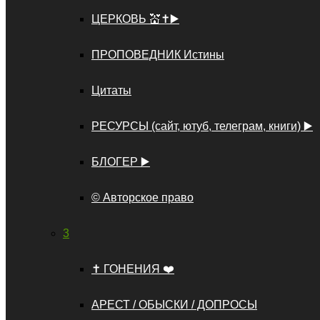
ЦЕРКОВЬ 💒✝️▶️
ПРОПОВЕДНИК Истины
Цитаты
РЕСУРСЫ (сайт, ютуб, телеграм, книги) ▶️
БЛОГЕР ▶️
©️ Авторское право
3
✝️ ГОНЕНИЯ ❤️
АРЕСТ / ОБЫСКИ / ДОПРОСЫ