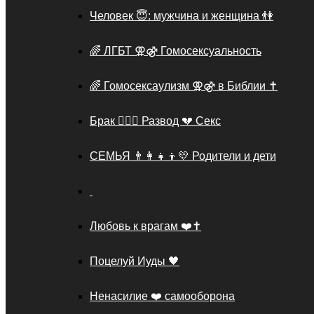
Человек 😇: мужчина и женщина 👫
🌈 ЛГБТ ⚢⚣ Гомосексуальность
🌈 Гомосексаулизм ⚢⚣ в Библии ✝️
Брак 👩‍❤️‍👨 Развод 💔 Секс
СЕМЬЯ 👨‍👩‍👧‍👦💛 Родители и дети
Любовь к врагам ❤️✝️
Поцелуй Иуды 🖤
Ненасилие ❤️ самооборона