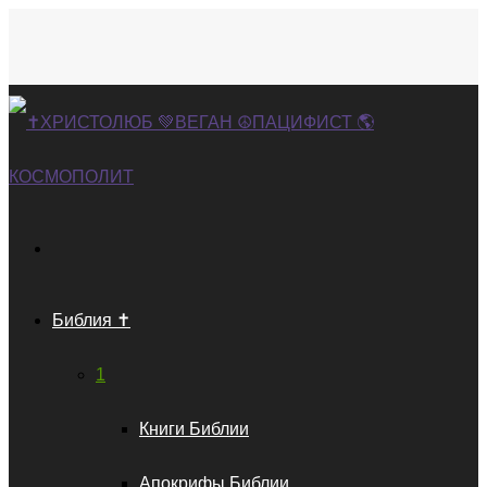
Библия ✝️
1
Книги Библии
Апокрифы Библии