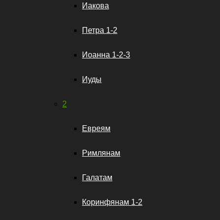
Иакова
Петра 1-2
Иоанна 1-2-3
Иуды
2
Евреям
Римлянам
Галатам
Коринфянам 1-2