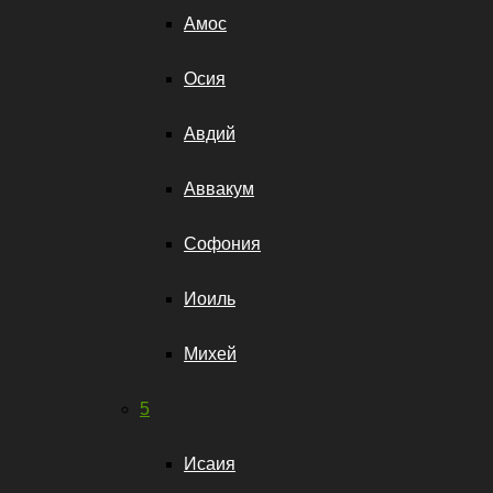
Амос
Осия
Авдий
Аввакум
Софония
Иоиль
Михей
5
Исаия