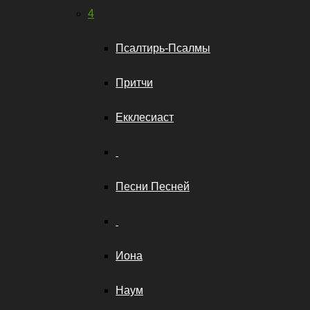
4
Псалтирь-Псалмы
Притчи
Екклесиаст
Песни Песней
Иона
Наум