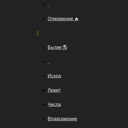
Откровение 🔥
3
Бытие 🌎
Исход
Левит
Числа
Второзаконие